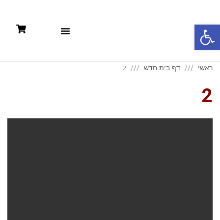
פתח סרגל נגישות
תקנון: קניות אונליין +מדיניות פרטיות
ראשי
דף בית חדש
2
2