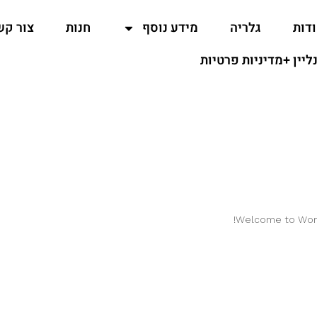
דות
גלריה
מידע נוסף
חנות
צור קש
נליין +מדיניות פרטיות
Welcome to WordPr