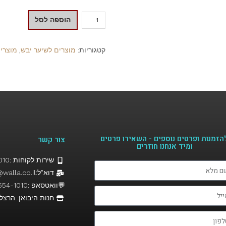
הוספה לסל
קטגוריות:
מוצרים לשיער יבש
,
מוצרים
הזמנות ופרטים נוספים - השאירו פרטים
צור קשר
ומיד אנחנו חוזרים​
שירות לקוחות :058-5541010
דוא"ל:Hairfor2@walla.co.il
💬וואטסאפ :058-554-1010
חנות היבואן: הרצל 19, נהרי