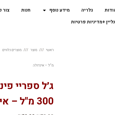
ודות
גלריה
מידע נוסף
חנות
צור 
נליין +מדיניות פרטיות
ראשי
מוצר
מוצרים נלווים
מ"ל – אינדולה
ג׳ל ספריי פי
300 מ"ל – אינדולה