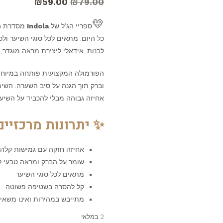
₪
59.00
₪
79.00
💛
ספריי הג'ל של
Indola
מסדרת
h
כל היום. מתאים לכל סוגי השיער ולכ
לבנות. אידאלי ליצירת מראה מוגדר, ר
הפורמולה המקצועית פותחה במיוחד 
וברק תוך הגנה על סיב השערה. השי
אחיזה גבוהה מבלי להכביד על השיע
✨ יתרונות מרכזיים
אחיזה חזקה עם גמישות קלה 
שומר על הברק ומראה טבעי ל
מתאים לכל סוגי השיער
קל להסרה בשטיפה פשוטה
מתייבש במהירות ואינו משאי
2 במלאי