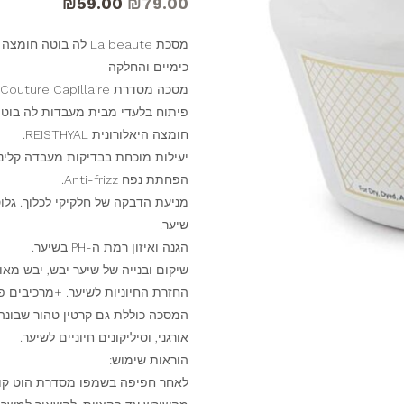
₪
59.00
₪
79.00
מסכת La beaute לה ב
כימיים והחלקה
מסכה מסדרת Haute Couture Capillaire לשיפור ובניית השיער.
פיתוח בלעדי מבית מעבדות לה בוטה
חומצה היאלורונית REISTHYAL.
יעילות מוכחת בבדיקות מעבדה קליני
הפחתת נפח Anti-frizz.
מניעת הדבקה של חלקיקי לכלוך. גלו
שיער.
הגנה ואיזון רמת ה-PH בשיער.
שיקום ובנייה של שיער יבש, יבש מאוד
החזרת החיוניות לשיער. +מרכיבים 
אורגני, וסיליקונים חיוניים לשיער.
הוראות שימוש:
לאחר חפיפה בשמפו מסדרת הוט קוטו