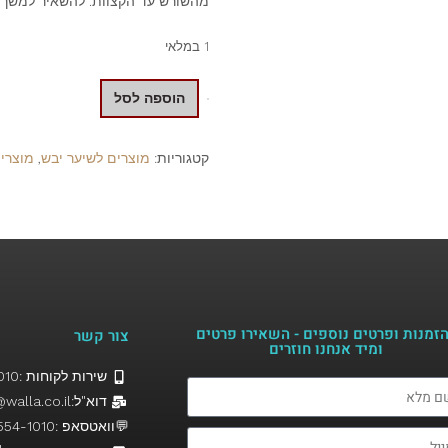
מהשורש עד הקצוות. להשאיר למשך 3-5 דקות ולשטוף היטב.
1 במלאי
הוספה לסל
קטגוריות:
מוצרים לשיער יבש
,
מוצרים
זמנות ופרטים נוספים - השאירו פרטים
צור קשר
ומיד אנחנו חוזרים​
שירות לקוחות :058-5541010
דוא"ל:Hairfor2@walla.co.il
💬וואטסאפ :058-554-1010