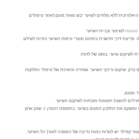
וטה חומצה היאלורונית ללא מלחים לשיער יבש מאוד,פגום,לאחר טיפולים
. פריצת דרך חדשנית בתחום מוצרי טיפוח השיער הודות לשילוב
ת לשיקום שיער. בוסט של לחות.
ס ברק. שיקום וריכוך השיער. שמירה והארכת של טיפולי החלקות
 ופגום,
פעילים להשגת תוצאות מוכחות לשיקום השיער
המסכה כוללת גם קרטין טהור שבונה ומשקם את החלבון הפגום בשיער, בתוספת ויטמין E, שמן ארגן
ר קפילר יש למרוח כמות נדיבה של המסכה לאורך כל השיער,