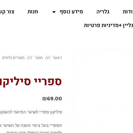
דות
גלריה
מידע נוסף
חנות
צור קש
נליין +מדיניות פרטיות
ראשי
מוצר
מוצרים נלווים
ספריי סיליקון 
₪
69.00
סיליקון ספריי לשיער המיועד להענק
הספריי בעל ציפוי והגנה על השיער 
ולשיער שעבר טיפולי צבע וגוונים.