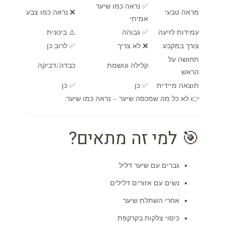
✅ נראה כמו שיער
מראה טבעי
❌ נראה כמו צבע
אמיתי
עמידות לזיעה
✅ גבוהה
⚠️ בינונית
צורך במקבע
❌ לא צריך
✅ לרוב כן
תחושה על
קלילה ונושמת
כבדה/דביקה
הראש
תוצאה מיידית
✅ כן
✅ כן
👉 לא כל מה שמכסה שיער – נראה כמו שיער.
🎯 למי זה מתאים?
גברים עם שיער דליל
נשים עם אזורים דלילים
אחרי השתלת שיער
כיסוי צלקות בקרקפת