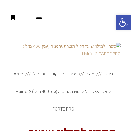
פתח סרגל נגישות
תקנון: קניות אונליין +מדיניות פרטיות
ראשי
מוצר
מוצרים לשיקום שיער דליל
ספריי
למילוי שיער דליל תוצרת גרמניה (ענק 400 מ"ל ) Hairfor2
FORTE PRO