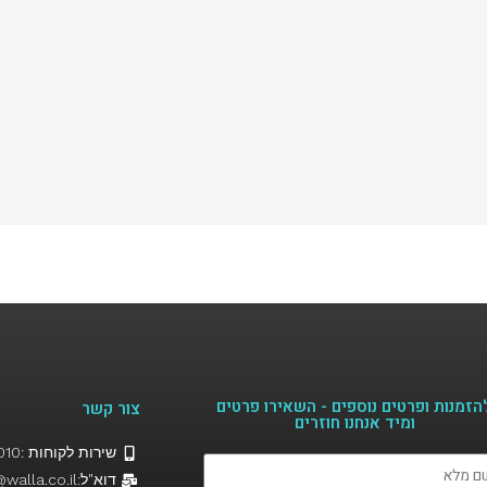
הזמנות ופרטים נוספים - השאירו פרטים
צור קשר
ומיד אנחנו חוזרים​
שירות לקוחות :058-5541010
דוא"ל:Hairfor2@walla.co.il