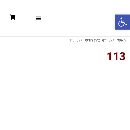
פתח סרגל נגישות
תקנון: קניות אונליין +מדיניות פרטיות
ראשי
דף בית חדש
113
113