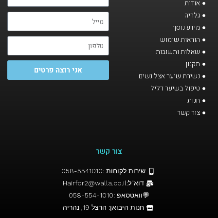
אודות
גלריה
מידע נוסף
הוראות שימוש
שאלות ותשובות
תקנון
אני רוצה פרטים
נשירת שיער אצל נשים
טיפול בשיער דליל
חנות
צור קשר
צור קשר
שירות לקוחות :058-5541010
דוא"ל:Hairfor2@walla.co.il
💬וואטסאפ :058-554-1010
חנות היבואן: הרצל 19, נהריה