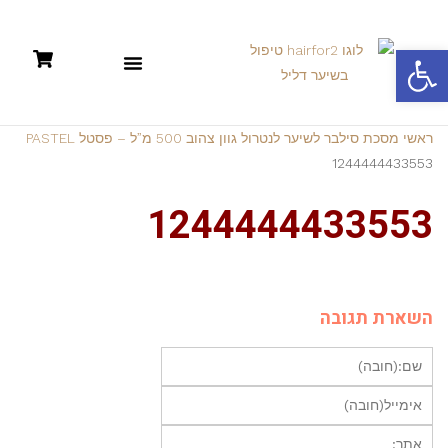
פתח סרגל נגישות
תקנון: קניות אונליין +מדיניות פרטיות
ראשי
מסכת סילבר לשיער לנטרול גוון צהוב 500 מ”ל – פסטל PASTEL
1244444433553
1244444433553
השארת תגובה