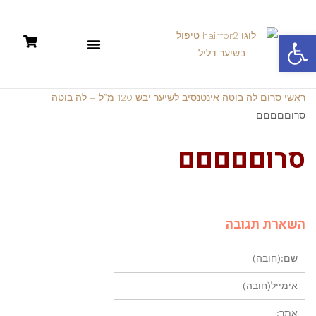
פתח סרגל נגישות
תקנון: קניות אונליין +מדיניות פרטיות
ראשי
סרום לה בוטה אינטנסיב לשיער יבש 120 מ”ל – לה בוטה
סרוםםםםם
סרוםםםםם
השארת תגובה