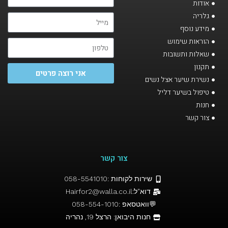
אודות
גלריה
מידע נוסף
הוראות שימוש
שאלות ותשובות
תקנון
אני רוצה פרטים
נשירת שיער אצל נשים
טיפול בשיער דליל
חנות
צור קשר
צור קשר
שירות לקוחות :058-5541010
דוא"ל:Hairfor2@walla.co.il
💬וואטסאפ :058-554-1010
חנות היבואן: הרצל 19, נהריה