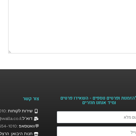
הזמנות ופרטים נוספים - השאירו פרטים
צור קשר
ומיד אנחנו חוזרים​
שירות לקוחות :058-5541010
דוא"ל:Hairfor2@walla.co.il
💬וואטסאפ :058-554-1010
חנות היבואן: הרצל 19, נהרי