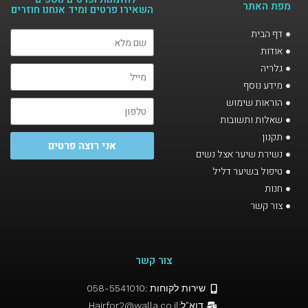
מפת האתר
השאירו פרטים ומיד אנחנו חוזרים​
דף הבית
אודות
גלריה
מידע נוסף
הוראות שימוש
שאלות ותשובות
תקנון
אני רוצה פרטים
נשירת שיער אצל נשים
טיפול בשיער דליל
חנות
צור קשר
צור קשר
שירות לקוחות :058-5541010
דוא"ל:Hairfor2@walla.co.il