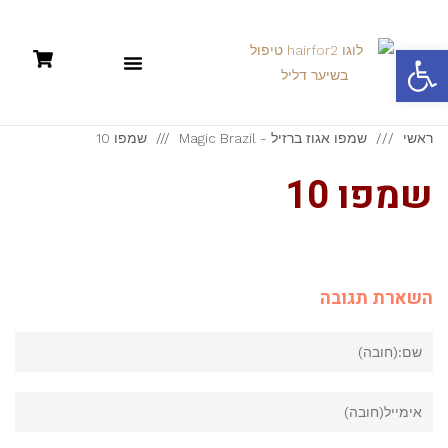
פתח סרגל נגישות
תקנון: קניות אונליין +מדיניות פרטיות
ראשי
שמפו אגוז ברזיל - Magic Brazil
שמפו 10
שמפו 10
השארת תגובה