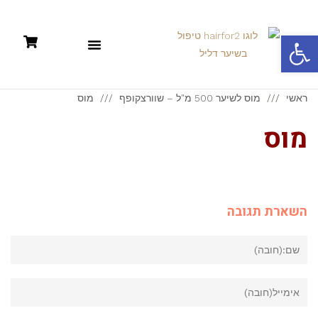
פתח סרגל נגישות
תקנון: קניות אונליין +מדיניות פרטיות
ראשי
מוס לשיער 500 מ"ל – שוורצקופף
מוס
מוס
השארת תגובה