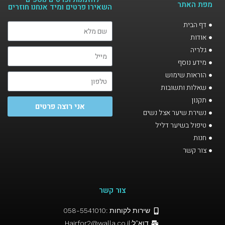
מפת האתר
השאירו פרטים ומיד אנחנו חוזרים​
דף הבית
אודות
גלריה
מידע נוסף
הוראות שימוש
שאלות ותשובות
תקנון
אני רוצה פרטים
נשירת שיער אצל נשים
טיפול בשיער דליל
חנות
צור קשר
צור קשר
שירות לקוחות :058-5541010
דוא"ל:Hairfor2@walla.co.il