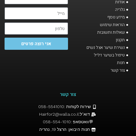
אודות
גלריה
מידע נוסף
הוראות שימוש
שאלות ותשובות
תקנון
אני רוצה פרטים
נשירת שיער אצל נשים
טיפול בשיער דליל
חנות
צור קשר
צור קשר
שירות לקוחות :058-5541010
דוא"ל:Hairfor2@walla.co.il
💬וואטסאפ :058-554-1010
חנות היבואן: הרצל 19, נהריה