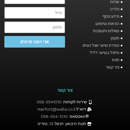
אודות
גלריה
מידע נוסף
הוראות שימוש
שאלות ותשובות
תקנון
אני רוצה פרטים
נשירת שיער אצל נשים
טיפול בשיער דליל
חנות
צור קשר
צור קשר
שירות לקוחות :058-5541010
דוא"ל:Hairfor2@walla.co.il
💬וואטסאפ :058-554-1010
חנות היבואן: הרצל 19, נהריה