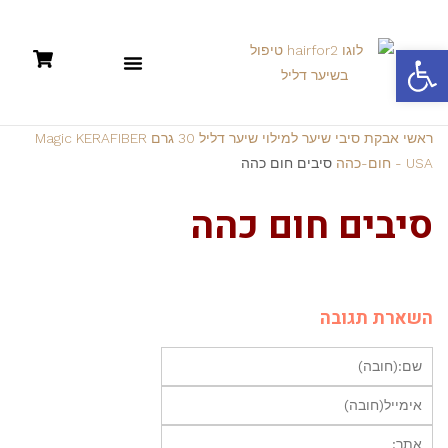
פתח סרגל נגישות
תקנון: קניות אונליין +מדיניות פרטיות
ראשי
אבקת סיבי שיער למילוי שיער דליל 30 גרם Magic KERAFIBER
USA - חום-כהה
סיבים חום כהה
סיבים חום כהה
השארת תגובה