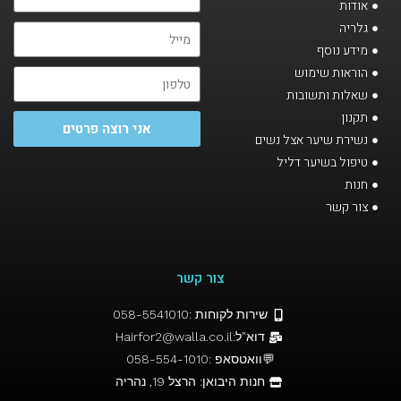
אודות
גלריה
מידע נוסף
הוראות שימוש
שאלות ותשובות
תקנון
אני רוצה פרטים
נשירת שיער אצל נשים
טיפול בשיער דליל
חנות
צור קשר
צור קשר
שירות לקוחות :058-5541010
דוא"ל:Hairfor2@walla.co.il
💬וואטסאפ :058-554-1010
חנות היבואן: הרצל 19, נהריה