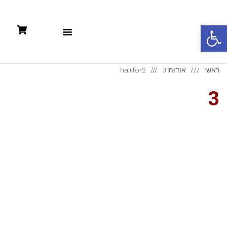
פתח סרגל נגישות
תקנון: קניות אונליין +מדיניות פרטיות
ראשי
אודות hairfor2
3
3