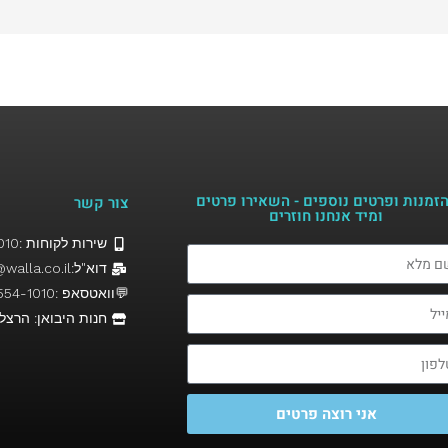
זמנות ופרטים נוספים - השאירו פרטים
צור קשר
ומיד אנחנו חוזרים​
שירות לקוחות :058-5541010
דוא"ל:Hairfor2@walla.co.il
💬וואטסאפ :058-554-1010
חנות היבואן: הרצל 19, נהרי
אני רוצה פרטים