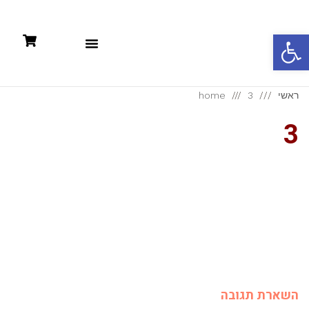
פתח סרגל נגישות
תקנון: קניות אונליין +מדיניות פרטיות
ראשי
3
home
3
השארת תגובה