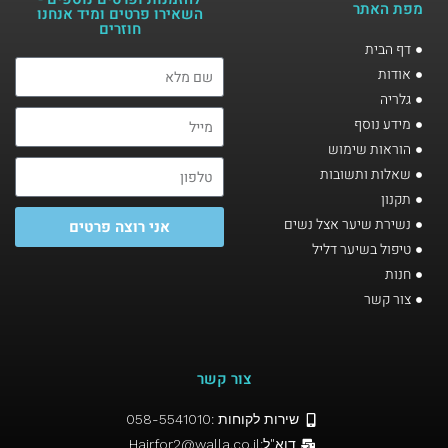
מפת האתר
השאירו פרטים ומיד אנחנו
חוזרים​
דף הבית
אודות
גלריה
מידע נוסף
הוראות שימוש
שאלות ותשובות
תקנון
נשירת שיער אצל נשים
אני רוצה פרטים
טיפול בשיער דליל
חנות
צור קשר
צור קשר
שירות לקוחות :058-5541010
דוא"ל:Hairfor2@walla.co.il