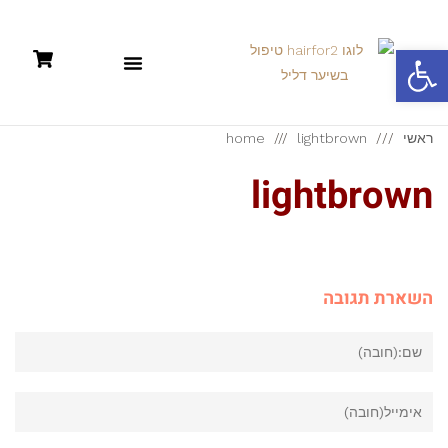
פתח סרגל נגישות
תקנון: קניות אונליין +מדיניות פרטיות
ראשי
lightbrown
home
lightbrown
השארת תגובה